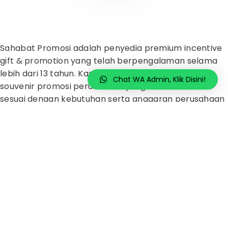
Sahabat Promosi adalah penyedia premium incentive
gift & promotion yang telah berpengalaman selama
lebih dari 13 tahun. Kami adalah pusatnya untuk
Chat WA Admin, Klik Disini!
souvenir promosi perusahaan yang berkualitas dan
sesuai dengan kebutuhan serta anggaran perusahaan
Anda.
Kami memahami betapa pentingnya hadiah khusus
dalam membangun hubungan baik dengan karyawan,
pelanggan, dan mitra bisnis Anda. Oleh karena itu,
kami menyediakan layanan merancang, memproduksi,
dan menjual hadiah khusus yang dapat menjadi solusi
tepat untuk kebutuhan promosi perusahaan Anda.
Kami memiliki berbagai pilihan souvenir promosi yang